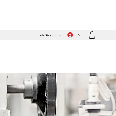
Anmelden
info@oepig.at