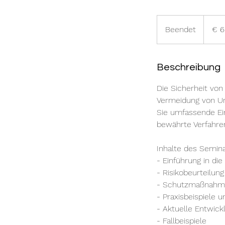
640
Euro
Beendet
B
€ 
e
e
n
Beschreibung
d
Die Sicherheit von
e
Vermeidung von Unf
t
Sie umfassende Ei
bewährte Verfahren
Inhalte des Semina
- Einführung in d
- Risikobeurteilun
- Schutzmaßnahme
- Praxisbeispiele
- Aktuelle Entwick
- Fallbeispiele