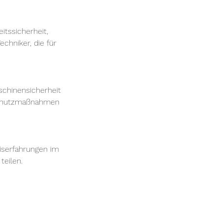
itssicherheit,
chniker, die für
schinensicherheit
 Schutzmaßnahmen
iserfahrungen im
teilen.