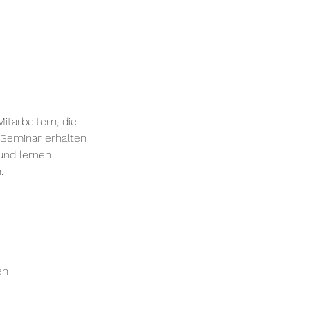
itarbeitern, die
 Seminar erhalten
und lernen
.
en